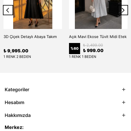
3D Çiçek Detaylı Abaya Takım
Açık Mavi Ekose Tüvit Midi Etek
₺ 2,499.00
%
60
₺ 999.00
₺ 9,995.00
1 RENK 2 BEDEN
1 RENK 1 BEDEN
Kategoriler
Hesabım
Hakkımızda
Merkez: