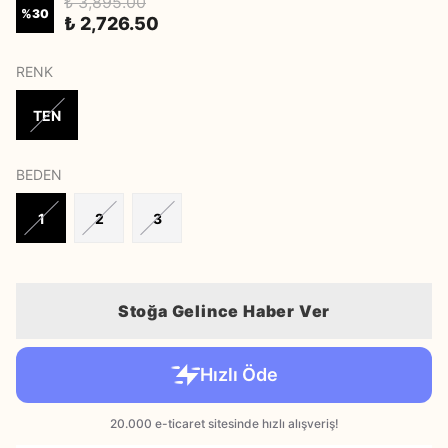
₺ 3,895.00
%
30
₺ 2,726.50
RENK
TEN
BEDEN
1
2
3
Stoğa Gelince Haber Ver