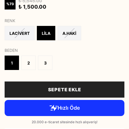
₺ 5,545.00
%
73
₺ 1,500.00
RENK
LACİVERT
LİLA
A.HAKİ
BEDEN
1
2
3
SEPETE EKLE