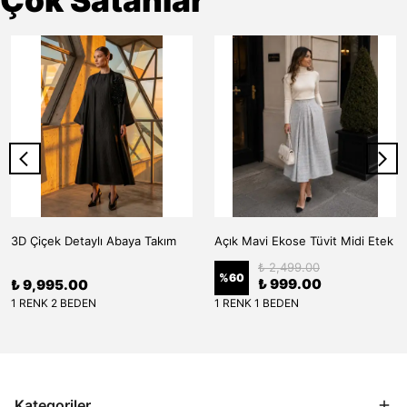
Çok Satanlar
3D Çiçek Detaylı Abaya Takım
Açık Mavi Ekose Tüvit Midi Etek
₺ 2,499.00
%
60
₺ 999.00
₺ 9,995.00
1 RENK 2 BEDEN
1 RENK 1 BEDEN
Kategoriler