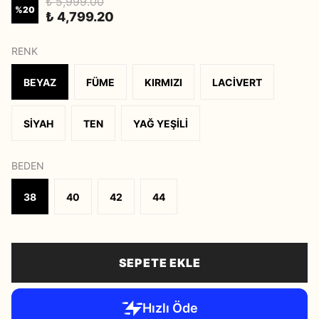
₺ 5,999.00
%
20
₺ 4,799.20
RENK
BEYAZ
FÜME
KIRMIZI
LACİVERT
SİYAH
TEN
YAĞ YEŞİLİ
BEDEN
38
40
42
44
SEPETE EKLE