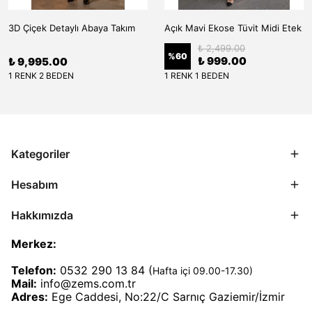
3D Çiçek Detaylı Abaya Takım
Açık Mavi Ekose Tüvit Midi Etek
₺ 2,499.00
%
60
₺ 999.00
₺ 9,995.00
1 RENK 2 BEDEN
1 RENK 1 BEDEN
Kategoriler
Hesabım
Hakkımızda
Merkez:
Telefon:
0532 290 13 84 (
Hafta içi 09.00-17.30)
Mail:
info@zems.com.tr
Adres:
Ege Caddesi, No:22/C Sarnıç Gaziemir/İzmir