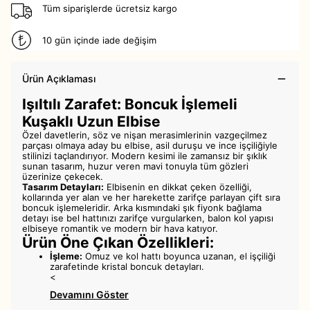
Tüm siparişlerde ücretsiz kargo
10 gün içinde iade değişim
Ürün Açıklaması
Işıltılı Zarafet: Boncuk İşlemeli
Kuşaklı Uzun Elbise
Özel davetlerin, söz ve nişan merasimlerinin vazgeçilmez
parçası olmaya aday bu elbise, asil duruşu ve ince işçiliğiyle
stilinizi taçlandırıyor. Modern kesimi ile zamansız bir şıklık
sunan tasarım, huzur veren mavi tonuyla tüm gözleri
üzerinize çekecek.
Tasarım Detayları:
Elbisenin en dikkat çeken özelliği,
kollarında yer alan ve her harekette zarifçe parlayan çift sıra
boncuk işlemeleridir. Arka kısmındaki şık fiyonk bağlama
detayı ise bel hattınızı zarifçe vurgularken, balon kol yapısı
elbiseye romantik ve modern bir hava katıyor.
Ürün Öne Çıkan Özellikleri:
İşleme:
Omuz ve kol hattı boyunca uzanan, el işçiliği
zarafetinde kristal boncuk detayları.
<
Devamını Göster