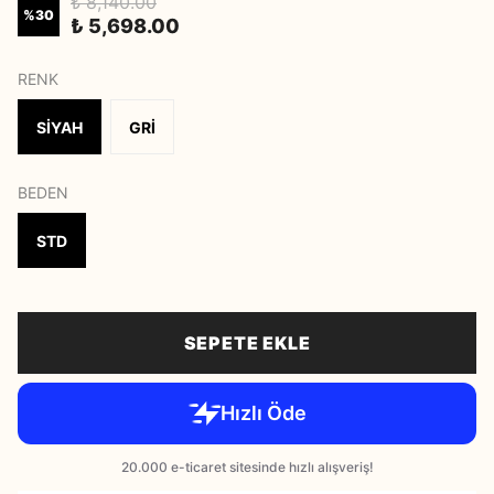
₺ 8,140.00
%
30
₺ 5,698.00
RENK
SİYAH
GRİ
BEDEN
STD
SEPETE EKLE