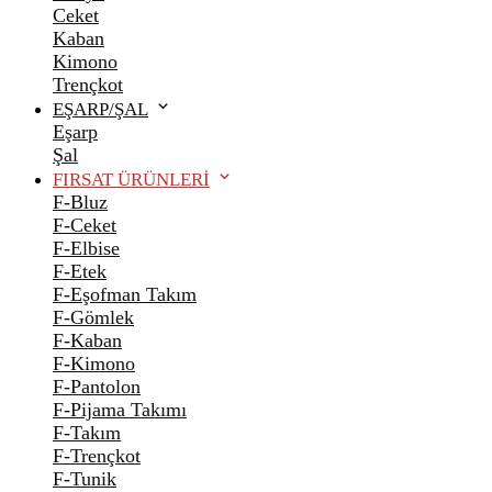
Ceket
Kaban
Kimono
Trençkot
EŞARP/ŞAL
Eşarp
Şal
FIRSAT ÜRÜNLERİ
F-Bluz
F-Ceket
F-Elbise
F-Etek
F-Eşofman Takım
F-Gömlek
F-Kaban
F-Kimono
F-Pantolon
F-Pijama Takımı
F-Takım
F-Trençkot
F-Tunik