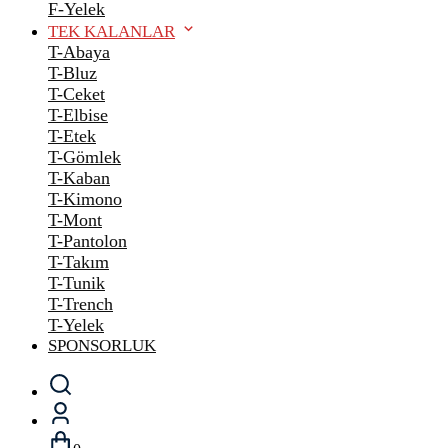
F-Yelek
TEK KALANLAR
T-Abaya
T-Bluz
T-Ceket
T-Elbise
T-Etek
T-Gömlek
T-Kaban
T-Kimono
T-Mont
T-Pantolon
T-Takım
T-Tunik
T-Trench
T-Yelek
SPONSORLUK