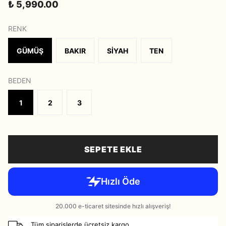
₺ 5,990.00
RENK
GÜMÜŞ
BAKIR
SİYAH
TEN
BEDEN
1
2
3
SEPETE EKLE
Tüm siparişlerde ücretsiz kargo