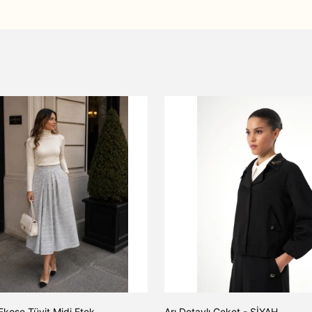
Ekose Tüvit Midi Etek
Arı Detaylı Ceket - SİYAH