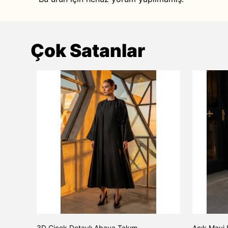
Çok Satanlar
TAŞ
3D Çiçek Detaylı Abaya Takım
Açık Mavi 