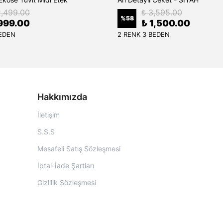
2,499.00
₺ 3,595.00
%
58
999.00
₺ 1,500.00
BEDEN
2 RENK 3 BEDEN
Hakkımızda
İletişim
S.S.S
Mesafeli Satış Sözleşmesi
İptal-İade Şartları
Gizlilik Sözleşmesi