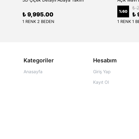
₺ 
%
60
₺ 9,995.00
₺ 
1 RENK 2 BEDEN
1 RENK 1 
Kategoriler
Hesabım
Anasayfa
Giriş Yap
Kayıt Ol