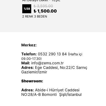
₺ 3,595.00
%
58
%
50
₺ 1,500.00
2 RENK 3 BEDEN
1 RENK
Merkez:
Telefon:
0532 290 13 84 (
Hafta içi
09.00-17.30)
Mail:
info@zems.com.tr
Adres:
Ege Caddesi, No:22/C Sarnıç
Gaziemir/İzmir
Showroom:
Adres:
Abide-i Hürriyet Caddesi
NO:28/A-B Bomonti Şişli/İstanbul