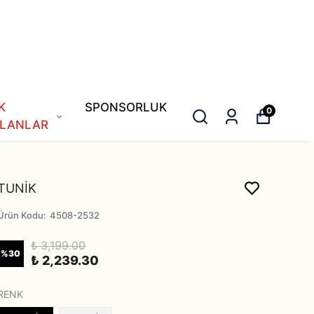
K
SPONSORLUK
0
LANLAR
TUNİK
Ürün Kodu
:
4508-2532
₺ 3,199.00
%
30
₺ 2,239.30
RENK