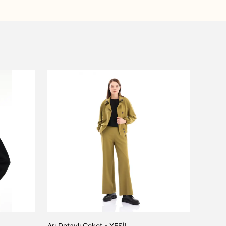
Arı Detaylı Ceket - YEŞİL