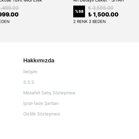
2,499.00
₺ 3,595.00
%
58
999.00
₺ 1,500.00
BEDEN
2 RENK 3 BEDEN
Hakkımızda
İletişim
S.S.S
Mesafeli Satış Sözleşmesi
İptal-İade Şartları
Gizlilik Sözleşmesi