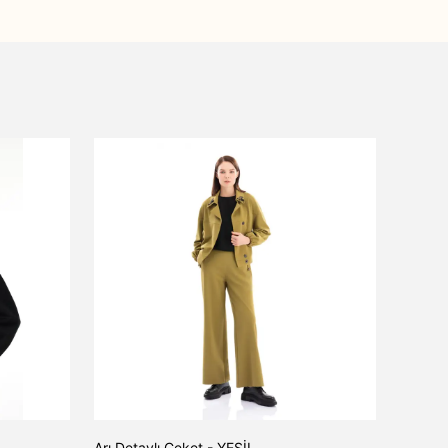
Arı Detaylı Ceket - YEŞİL