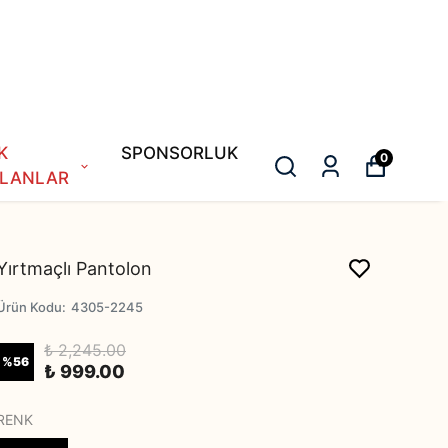
K
SPONSORLUK
0
LANLAR
Yırtmaçlı Pantolon
Ürün Kodu
:
4305-2245
₺ 2,245.00
%
56
₺ 999.00
RENK