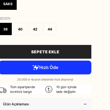
SAKS
BEDEN
38
40
42
44
SEPETE EKLE
Tüm siparişlerde
10 gün içinde
ücretsiz kargo
iade değişim
Ürün Açıklaması