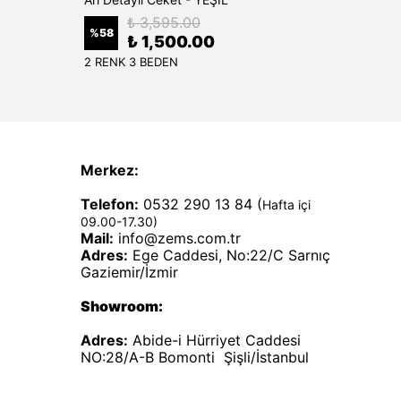
₺ 3,595.00
%
58
%
50
₺ 1,500.00
2 RENK 3 BEDEN
1 RENK
Merkez:
Telefon:
0532 290 13 84 (
Hafta içi
09.00-17.30)
Mail:
info@zems.com.tr
Adres:
Ege Caddesi, No:22/C Sarnıç
Gaziemir/İzmir
Showroom:
Adres:
Abide-i Hürriyet Caddesi
NO:28/A-B Bomonti Şişli/İstanbul