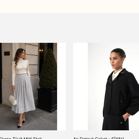
Ekose Tüvit Midi Etek
Arı Detaylı Ceket - SİYAH