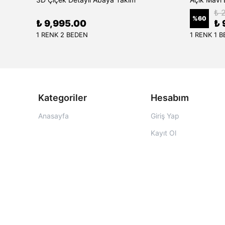
₺ 
%
60
₺ 9,995.00
₺ 
1 RENK 2 BEDEN
1 RENK 1 
Kategoriler
Hesabım
Anasayfa
Giriş Yap
Kayıt Ol