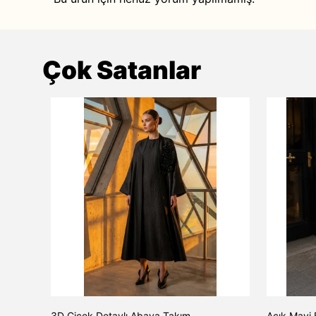
Çok Satanlar
TAŞ
3D Çiçek Detaylı Abaya Takım
Açık Mavi 