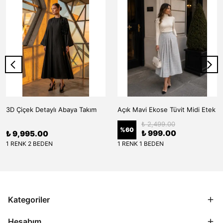
3D Çiçek Detaylı Abaya Takım
Açık Mavi Ekose Tüvit Midi Etek
₺ 2,499.00
%
60
₺ 999.00
₺ 9,995.00
1 RENK 2 BEDEN
1 RENK 1 BEDEN
Kategoriler
Hesabım