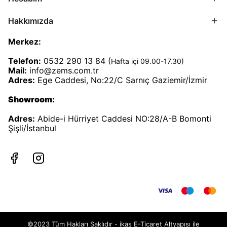
Hakkımızda
Merkez:
Telefon:
0532 290 13 84 (
Hafta içi 09.00-17.30)
Mail:
info@zems.com.tr
Adres:
Ege Caddesi, No:22/C Sarnıç Gaziemir/İzmir
Showroom:
Adres:
Abide-i Hürriyet Caddesi NO:28/A-B Bomonti
Şişli/İstanbul
©2023 Tüm Hakları Saklıdır - ikas E-Ticaret
Altyapısı ile