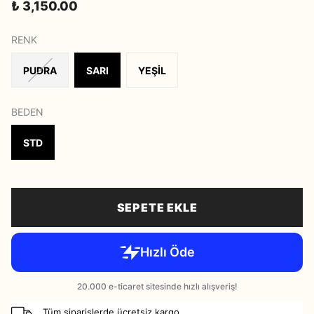
₺ 3,150.00
RENK
PUDRA
SARI
YEŞİL
BEDEN
STD
SEPETE EKLE
Tüm siparişlerde ücretsiz kargo