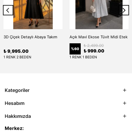
3D Çiçek Detaylı Abaya Takım
Açık Mavi Ekose Tüvit Midi Etek
₺ 2,499.00
%
60
₺ 999.00
₺ 9,995.00
1 RENK 2 BEDEN
1 RENK 1 BEDEN
Kategoriler
Hesabım
Hakkımızda
Merkez: