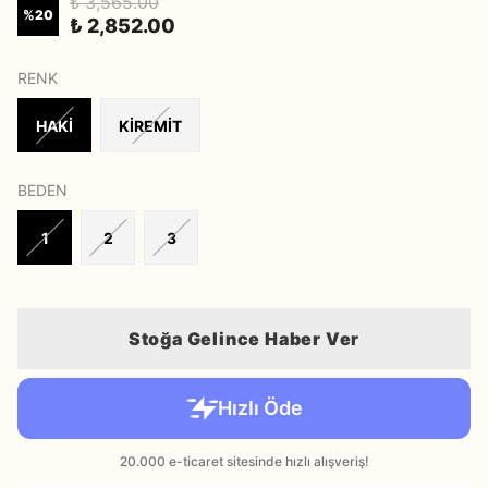
₺ 3,565.00
%
20
₺ 2,852.00
RENK
HAKİ
KİREMİT
BEDEN
1
2
3
Stoğa Gelince Haber Ver