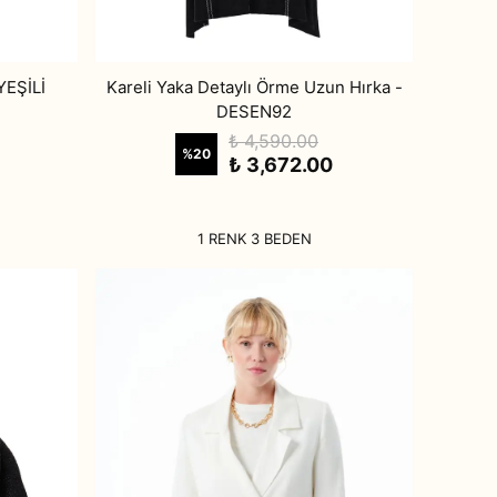
YEŞİLİ
Kareli Yaka Detaylı Örme Uzun Hırka -
DESEN92
₺ 4,590.00
%
20
₺ 3,672.00
1 RENK 3 BEDEN