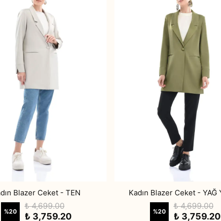
dın Blazer Ceket - TEN
Kadın Blazer Ceket - YAĞ 
₺ 4,699.00
₺ 4,699.00
%
20
%
20
₺ 3,759.20
₺ 3,759.20