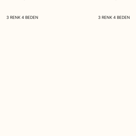
3 RENK 4 BEDEN
3 RENK 4 BEDEN
Hakkımızda
İletişim
S.S.S
Mesafeli Satış Sözleşmesi
İptal-İade Şartları
Gizlilik Sözleşmesi