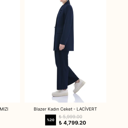
MIZI
Blazer Kadın Ceket - LACİVERT
₺ 5,999.00
%
20
₺ 4,799.20