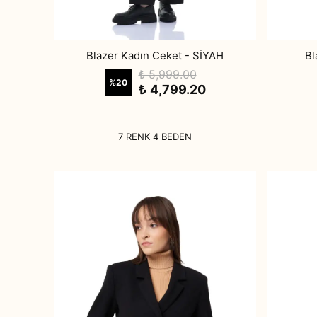
Blazer Kadın Ceket - SİYAH
Bl
₺ 5,999.00
%
20
₺ 4,799.20
7 RENK 4 BEDEN