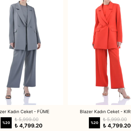
azer Kadın Ceket - FÜME
Blazer Kadın Ceket - KIR
₺ 5,999.00
₺ 5,999.00
%
20
%
20
₺ 4,799.20
₺ 4,799.20