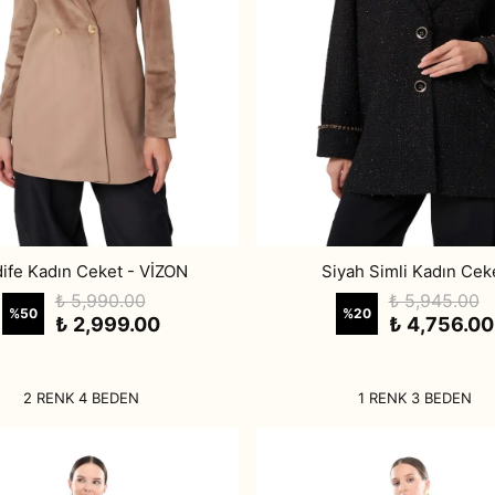
ife Kadın Ceket - VİZON
Siyah Simli Kadın Cek
₺ 5,990.00
₺ 5,945.00
%
50
%
20
₺ 2,999.00
₺ 4,756.00
2 RENK 4 BEDEN
1 RENK 3 BEDEN