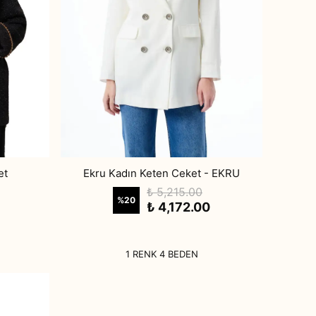
et
Ekru Kadın Keten Ceket - EKRU
₺ 5,215.00
%
20
₺ 4,172.00
1 RENK 4 BEDEN