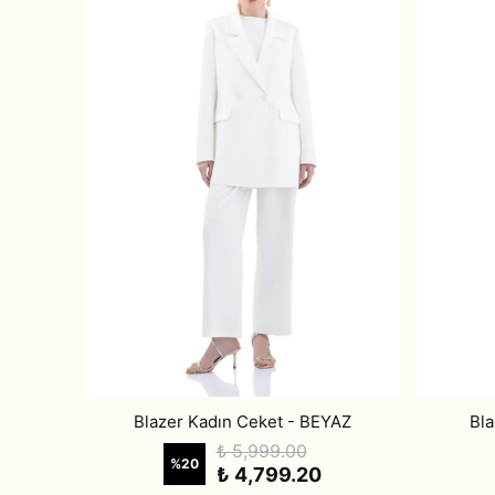
Blazer Kadın Ceket - BEYAZ
Bl
₺ 5,999.00
%
20
₺ 4,799.20