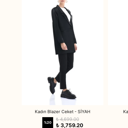
Kadın Blazer Ceket - SİYAH
Ka
₺ 4,699.00
%
20
₺ 3,759.20