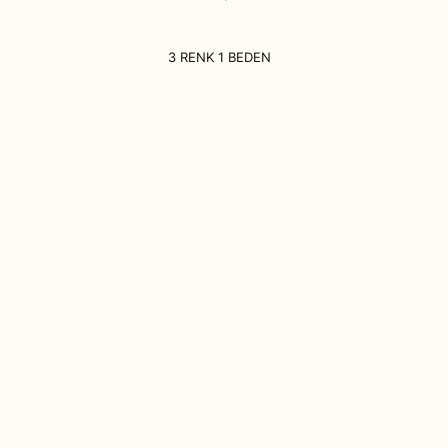
3 RENK 1 BEDEN
Kategoriler
Hesabım
Anasayfa
Giriş Yap
Kayıt Ol