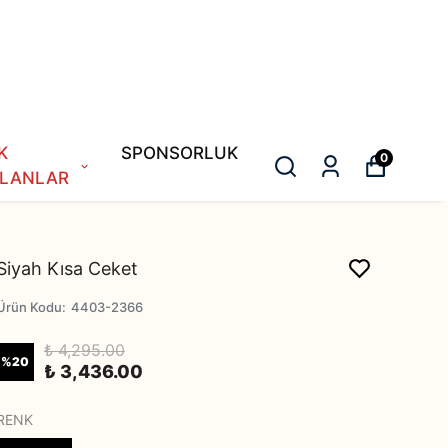
K
SPONSORLUK
0
LANLAR
Siyah Kısa Ceket
Ürün Kodu
:
4403-2366
₺ 4,295.00
%
20
₺ 3,436.00
RENK