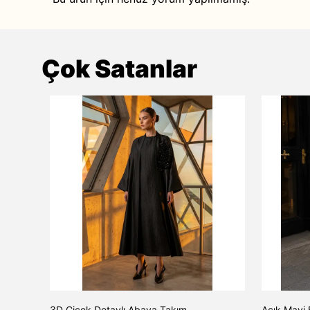
Çok Satanlar
TAŞ
3D Çiçek Detaylı Abaya Takım
Açık Mavi 