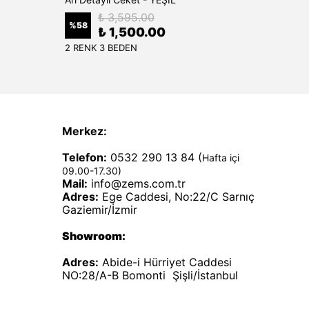
₺ 3,595.00
%
58
%
50
₺ 1,500.00
2 RENK 3 BEDEN
1 RENK
Merkez:
Telefon:
0532 290 13 84 (
Hafta içi
09.00-17.30)
Mail:
info@zems.com.tr
Adres:
Ege Caddesi, No:22/C Sarnıç
Gaziemir/İzmir
Showroom:
Adres:
Abide-i Hürriyet Caddesi
NO:28/A-B Bomonti Şişli/İstanbul