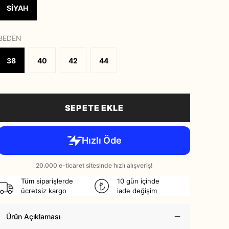
SİYAH
BEDEN
38
40
42
44
SEPETE EKLE
Tüm siparişlerde
10 gün içinde
ücretsiz kargo
iade değişim
Ürün Açıklaması