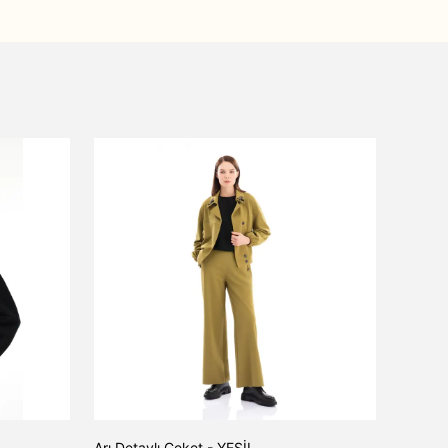
Arı Detaylı Ceket - YEŞİL