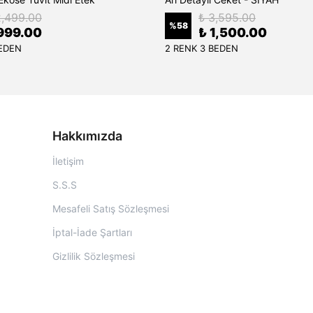
2,499.00
₺ 3,595.00
%
58
999.00
₺ 1,500.00
BEDEN
2 RENK 3 BEDEN
Hakkımızda
İletişim
S.S.S
Mesafeli Satış Sözleşmesi
İptal-İade Şartları
Gizlilik Sözleşmesi