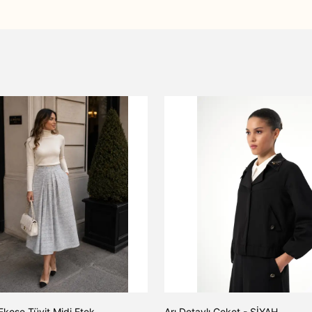
Ekose Tüvit Midi Etek
Arı Detaylı Ceket - SİYAH