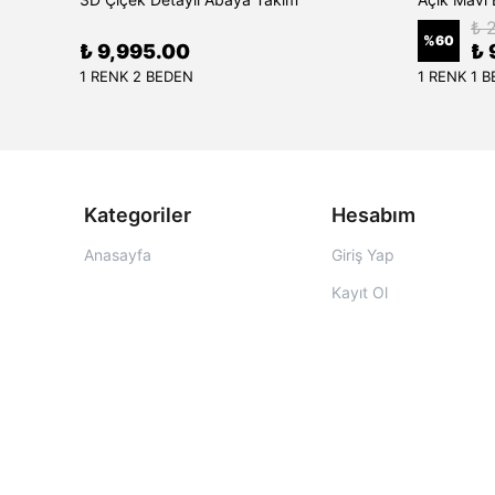
₺ 
%
60
₺ 9,995.00
₺ 
1 RENK 2 BEDEN
1 RENK 1 
Kategoriler
Hesabım
Anasayfa
Giriş Yap
Kayıt Ol