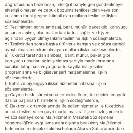
doğrultusunda hazırlanan, niteliği itibariyle geri gönderilmeye
elverişli olmayan ve çabuk bozulma tehlikesi olan veya son
kullanma tarihi geçme ihtimali olan malların teslimine ilişkin
sözleşmelerde,
c) Tesliminden sonra ambalaj, bant, mühür, paket gibi koruyucu
unsurları açılmış olan mallardan; iadesi sağlık ve hijyen
açısından uygun olmayanların teslimine ilişkin sözleşmelerde,
d) Tesliminden sonra başka ürünlerle karışan ve doğası gereği
ayrıştırılması mümkün olmayan mallara ilişkin sözleşmelerde,
e) Tüketici tarafından ambalaj, bant, mühür, paket gibi
koruyucu unsurları açılmış olması şartıyla maddi ortamda
sunulan kitap, ses veya görüntü kayıtlarına, yazılım
programlarına ve bilgisayar sarf malzemelerine ilişkin
sözleşmelerde,
f) Bahis ve piyangoya ilişkin hizmetlerin ifasına ilişkin
sözleşmelerde,
g) Cayma hakkı süresi sona ermeden önce, tüketicinin onayı ile
ifasına başlanan hizmetlere ilişkin sözleşmelerde,
h) Elektronik ortamda anında ifa edilen hizmetler ile tüketiciye
anında teslim edilen gayri maddi mallara ilişkin sözleşmelerde
ve sözleşmeye konu Mal/Hizmet'in Mesafeli Sözleşmeler
Yönetmeliği'nin uygulama alanı dışında bırakılmış Mal/Hizmet
türlerinden müteşekkil olması halinde Alıcı ve Satıcı arasındaki