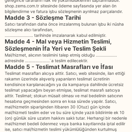
gereğince tarafların hak ve yükümlülüklerinin saptanmasıdır.
shop.zems.com.tr sitesinde ödeme sayfasında yer alan ön
bilgilendirme ve fatura işbu sözleşmenin ayrılmaz parçalarıdır.
Madde 3 - Sözleşme Tarihi
Satıcı tarafından daha önce imzalanmış bulunan işbu iki nüsha
sözleşme alıcı tarafından,
........................ tarihinde imzalanarak kabul edilmiştir.
Madde 4 - Mal veya Hizmetin Teslimi,
Sözleşmenin İfa Yeri ve Teslim Şekli
Mal/hizmet, alıcının teslimini talep etmiş olduğu ..................
adresinde ………………...`a teslim edilecektir.
Madde 5 - Teslimat Masrafları ve İfası
Teslimat masrafları alıcıya aittir. Satıcı, web sitesinde, ilan ettiği
rakamın üzerinde alışveriş yapanların teslimat ücretinin
kendisince karşılanacağını ya da kampanya dahilinde ücretsiz
teslimat yapacağını beyan etmişse, teslimat masrafı satıcıya
aittir. Teslimat; stokun müsait olması ve mal bedelinin satıcının
hesabına geçmesinden sonra en kısa sürede yapılır. Satıcı,
mal/hizmetin siparişinden itibaren 30 (Otuz) gün içinde
mal/hizmeti teslim eder ve bu süre içinde yazılı bildirimle ek 10
(on) günlük süre uzatım hakkını saklı tutar. Herhangi bir nedenle
mal/hizmet bedeli ödenmez veya banka kayıtlarında iptal edilir
ise, satıcı mal/hizmetin teslimi yükümlülüğünden kurtulmuş