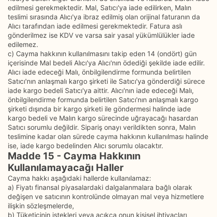
edilmesi gerekmektedir. Mal, Satıcı'ya iade edilirken, Malın
teslimi sırasında Alıcı'ya ibraz edilmiş olan orijinal faturanın da
Alıcı tarafından iade edilmesi gerekmektedir. Fatura aslı
gönderilmez ise KDV ve varsa sair yasal yükümlülükler iade
edilemez.
c) Cayma hakkının kullanılmasını takip eden 14 (ondört) gün
içerisinde Mal bedeli Alıcı'ya Alıcı'nın ödediği şekilde iade edilir.
Alıcı iade edeceği Malı, önbilgilendirme formunda belirtilen
Satıcı'nın anlaşmalı kargo şirketi ile Satıcı'ya gönderdiği sürece
iade kargo bedeli Satıcı'ya aittir. Alıcı'nın iade edeceği Malı,
önbilgilendirme formunda belirtilen Satıcı'nın anlaşmalı kargo
şirketi dışında bir kargo şirketi ile göndermesi halinde iade
kargo bedeli ve Malın kargo sürecinde uğrayacağı hasardan
Satıcı sorumlu değildir. Sipariş onayı verildikten sonra, Malın
teslimine kadar olan sürede cayma hakkının kullanılması halinde
ise, iade kargo bedelinden Alıcı sorumlu olacaktır.
Madde 15 - Cayma Hakkının
Kullanılamayacağı Haller
Cayma hakkı aşağıdaki hallerde kullanılamaz:
a) Fiyatı finansal piyasalardaki dalgalanmalara bağlı olarak
değişen ve satıcının kontrolünde olmayan mal veya hizmetlere
ilişkin sözleşmelerde,
b) Tüketicinin istekleri veya açıkça onun kişisel ihtiyaçları