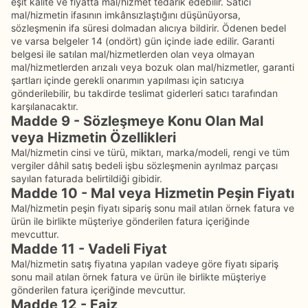
eşit kalite ve fiyatta mal/hizmet tedarik edebilir. Satıcı
mal/hizmetin ifasının imkânsızlaştığını düşünüyorsa,
sözleşmenin ifa süresi dolmadan alıcıya bildirir. Ödenen bedel
ve varsa belgeler 14 (ondört) gün içinde iade edilir. Garanti
belgesi ile satılan mal/hizmetlerden olan veya olmayan
mal/hizmetlerden arızalı veya bozuk olan mal/hizmetler, garanti
şartları içinde gerekli onarımın yapılması için satıcıya
gönderilebilir, bu takdirde teslimat giderleri satıcı tarafından
karşılanacaktır.
Madde 9 - Sözleşmeye Konu Olan Mal
veya Hizmetin Özellikleri
Mal/hizmetin cinsi ve türü, miktarı, marka/modeli, rengi ve tüm
vergiler dâhil satış bedeli işbu sözleşmenin ayrılmaz parçası
sayılan faturada belirtildiği gibidir.
Madde 10 - Mal veya Hizmetin Peşin Fiyatı
Mal/hizmetin peşin fiyatı sipariş sonu mail atılan örnek fatura ve
ürün ile birlikte müşteriye gönderilen fatura içeriğinde
mevcuttur.
Madde 11 - Vadeli Fiyat
Mal/hizmetin satış fiyatına yapılan vadeye göre fiyatı sipariş
sonu mail atılan örnek fatura ve ürün ile birlikte müşteriye
gönderilen fatura içeriğinde mevcuttur.
Madde 12 - Faiz