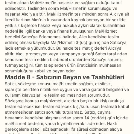
teslim alınan Mal/Hizmet'in hasarsız ve sağlam olduğu kabul
edilecektir. Teslimden sonra Mal/Hizmet'in sorumluluğu ve
hasarlar Alıcı'ya aittir. Mal/Hizmet'in tesliminden sonra Alıcı'ya ait
kredi kartının Alıcı'nın kusurundan kaynaklanmayan bir şekilde
yetkisiz kişilerce haksız veya hukuka aykırı olarak kullanılması
nedeni ile ilgili banka veya finans kuruluşunun Mal/Hizmet
bedelini Satıcı'ya ödememesi halinde, Alıcı kendisine teslim
edilmiş olması kaydıyla Mal/Hizmet'i 3 (üç) gün içinde Satıcı'ya
iade etmekle yükümlüdür. Bu halde teslimat giderleri Alıcı'ya
aittir. Alıcı, promosyon veya kampanya gereği Satıcı tarafından
kendisine teslim edilen bilabedel ürünlerden Satıcı'yı sorumlu
tutmayacağını, tüm taleplerden ürün üreticisinin münhasıran
sorumluluğunu kabul ve beyan eder.
Madde 8 - Satıcının Beyan ve Taahhütleri
Satıcı, sözleşme konusu mal/hizmetin sağlam, eksiksiz,
siparişte belirtilen niteliklere uygun ve varsa garanti belgeleri ve
kullanım kılavuzları ile teslim edilmesinden sorumludur.
Sözleşme konusu mal/hizmet, alıcıdan başka bir kişi/kuruluşa
teslim edilecek ise, teslim edilecek kişi/kuruluşun teslimatı kabul
etmemesinden satıcı sorumlu tutulamaz. Satıcı, cayma
beyanının kendisine ulaşmasından sonra 14 (ondört) gün içinde
mal/hizmet bedelini, varsa kıymetli evrakı iade eder. Haklı
gerekçelerle satıcı, sözleşmedeki ifa süresi dolmadan alıcıya