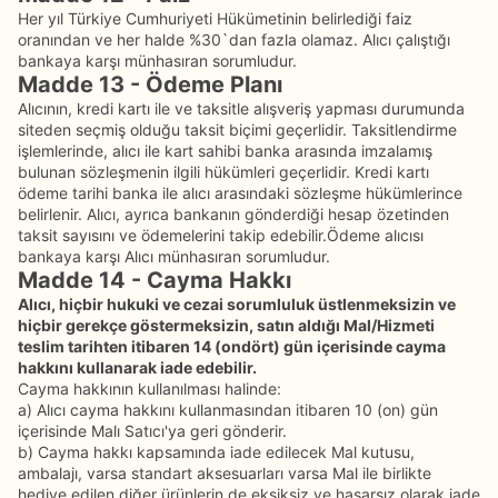
Her yıl Türkiye Cumhuriyeti Hükümetinin belirlediği faiz
oranından ve her halde %30`dan fazla olamaz. Alıcı çalıştığı
bankaya karşı münhasıran sorumludur.
Madde 13 - Ödeme Planı
Alıcının, kredi kartı ile ve taksitle alışveriş yapması durumunda
siteden seçmiş olduğu taksit biçimi geçerlidir. Taksitlendirme
işlemlerinde, alıcı ile kart sahibi banka arasında imzalamış
bulunan sözleşmenin ilgili hükümleri geçerlidir. Kredi kartı
ödeme tarihi banka ile alıcı arasındaki sözleşme hükümlerince
belirlenir. Alıcı, ayrıca bankanın gönderdiği hesap özetinden
taksit sayısını ve ödemelerini takip edebilir.Ödeme alıcısı
bankaya karşı Alıcı münhasıran sorumludur.
Madde 14 - Cayma Hakkı
Alıcı, hiçbir hukuki ve cezai sorumluluk üstlenmeksizin ve
hiçbir gerekçe göstermeksizin, satın aldığı Mal/Hizmeti
teslim tarihten itibaren 14 (ondört) gün içerisinde cayma
hakkını kullanarak iade edebilir.
Cayma hakkının kullanılması halinde:
a) Alıcı cayma hakkını kullanmasından itibaren 10 (on) gün
içerisinde Malı Satıcı'ya geri gönderir.
b) Cayma hakkı kapsamında iade edilecek Mal kutusu,
ambalajı, varsa standart aksesuarları varsa Mal ile birlikte
hediye edilen diğer ürünlerin de eksiksiz ve hasarsız olarak iade