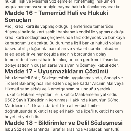
hukuki ilişkiye Mesafeli Sözleşmeler Yönetmeliği hükümleri
uygulanamaması sebebiyle cayma hakkı kullanılamayacaktır.
Madde 16 - Temerrüd Hali ve Hukuki
Sonuçları
Alıcı, kredi kartı ile yapmış olduğu işlemlerinde temerrüde
düşmesi halinde kart sahibi bankanın kendisi ile yapmış olduğu
kredi kartı sözleşmesi çerçevesinde faiz ödeyecek ve bankaya
karşı sorumlu olacaktır. Bu durumda ilgili banka hukuki yollara
başvurabilir; doğacak masrafları ve vekalet ücretini alıcıdan
talep edebilir ve her koşulda alıcının borcundan dolayı
temerrüde düşmesi halinde, alıcı, borcun gecikmeli ifasından
dolayı satıcının oluşan zarar ve ziyanını ödemeyi kabul eder.
Madde 17 - Uyuşmazlıkların Çözümü
İşbu Mesafeli Satış Sözleşmesi'nin uygulanmasında, Sanayi ve
Ticaret Bakanlığınca ilan edilen değere kadar Alıcının Mal veya
Hizmeti satın aldığı ve ikametgahının bulunduğu yerdeki
Tüketici Hakem Heyetleri ile Tüketici Mahkemeleri yetkilidir.
6502 Sayılı Tüketicinin Korunması Hakkında Kanun'un 68'nci.
Maddesinin 1. fıkrasında belirtilen alt ve üst limitler
doğrultusunda tüketici talepleri hakkında ilçe/il tüketici hakem
heyetleri yetkilidir.
Madde 18 - Bildirimler ve Delil Sözleşmesi
İşbu Sözleşme tahtında Taraflar arasında yapılacak her türlü