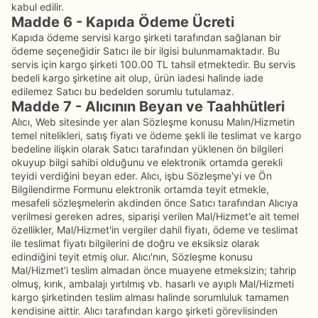
kabul edilir.
Madde 6 - Kapıda Ödeme Ücreti
Kapıda ödeme servisi kargo şirketi tarafından sağlanan bir
ödeme seçeneğidir Satıcı ile bir ilgisi bulunmamaktadır. Bu
servis için kargo şirketi 100.00 TL tahsil etmektedir. Bu servis
bedeli kargo şirketine ait olup, ürün iadesi halinde iade
edilemez Satıcı bu bedelden sorumlu tutulamaz.
Madde 7 - Alıcının Beyan ve Taahhütleri
Alıcı, Web sitesinde yer alan Sözleşme konusu Malın/Hizmetin
temel nitelikleri, satış fiyatı ve ödeme şekli ile teslimat ve kargo
bedeline ilişkin olarak Satıcı tarafından yüklenen ön bilgileri
okuyup bilgi sahibi olduğunu ve elektronik ortamda gerekli
teyidi verdiğini beyan eder. Alıcı, işbu Sözleşme'yi ve Ön
Bilgilendirme Formunu elektronik ortamda teyit etmekle,
mesafeli sözleşmelerin akdinden önce Satıcı tarafından Alıcıya
verilmesi gereken adres, siparişi verilen Mal/Hizmet'e ait temel
özellikler, Mal/Hizmet'in vergiler dahil fiyatı, ödeme ve teslimat
ile teslimat fiyatı bilgilerini de doğru ve eksiksiz olarak
edindiğini teyit etmiş olur. Alıcı'nın, Sözleşme konusu
Mal/Hizmet'i teslim almadan önce muayene etmeksizin; tahrip
olmuş, kırık, ambalajı yırtılmış vb. hasarlı ve ayıplı Mal/Hizmeti
kargo şirketinden teslim alması halinde sorumluluk tamamen
kendisine aittir. Alıcı tarafından kargo şirketi görevlisinden