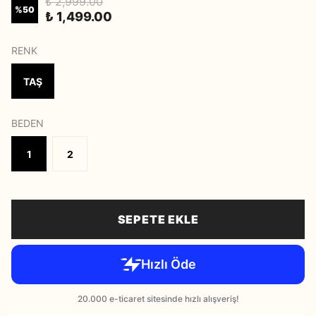
₺ 2,999.00
%
50
₺ 1,499.00
RENK
TAŞ
BEDEN
1
2
SEPETE EKLE