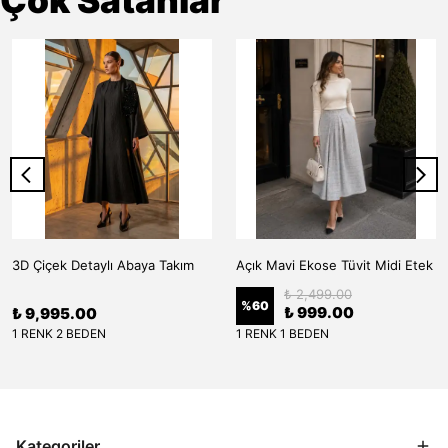
Çok Satanlar
3D Çiçek Detaylı Abaya Takım
Açık Mavi Ekose Tüvit Midi Etek
₺ 2,499.00
%
60
₺ 999.00
₺ 9,995.00
1 RENK 2 BEDEN
1 RENK 1 BEDEN
Kategoriler