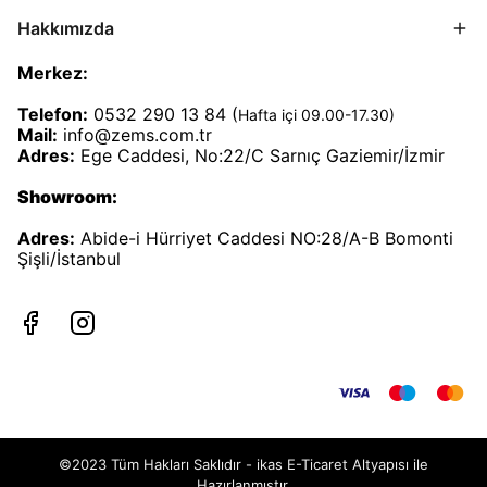
Hakkımızda
Merkez:
Telefon:
0532 290 13 84 (
Hafta içi 09.00-17.30)
Mail:
info@zems.com.tr
Adres:
Ege Caddesi, No:22/C Sarnıç Gaziemir/İzmir
Showroom:
Adres:
Abide-i Hürriyet Caddesi NO:28/A-B Bomonti
Şişli/İstanbul
©2023 Tüm Hakları Saklıdır - ikas E-Ticaret
Altyapısı ile
Hazırlanmıştır.