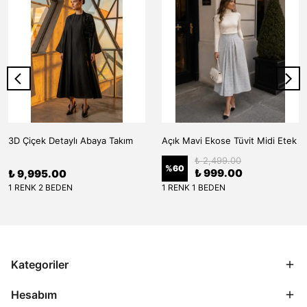
3D Çiçek Detaylı Abaya Takım
Açık Mavi Ekose Tüvit Midi Etek
₺ 2,499.00
%
60
₺ 999.00
₺ 9,995.00
1 RENK 2 BEDEN
1 RENK 1 BEDEN
Kategoriler
Hesabım