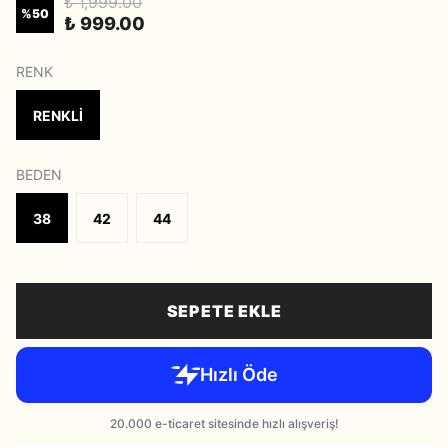
₺ 1,999.00
%
50
₺ 999.00
RENK
RENKLİ
BEDEN
38
42
44
SEPETE EKLE