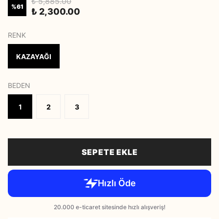
₺ 5,885.00
%
61
₺ 2,300.00
RENK
KAZAYAĞI
BEDEN
1
2
3
SEPETE EKLE