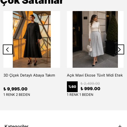
Çok Satanlar
3D Çiçek Detaylı Abaya Takım
Açık Mavi Ekose Tüvit Midi Etek
₺ 2,499.00
%
60
₺ 999.00
₺ 9,995.00
1 RENK 2 BEDEN
1 RENK 1 BEDEN
Kategoriler