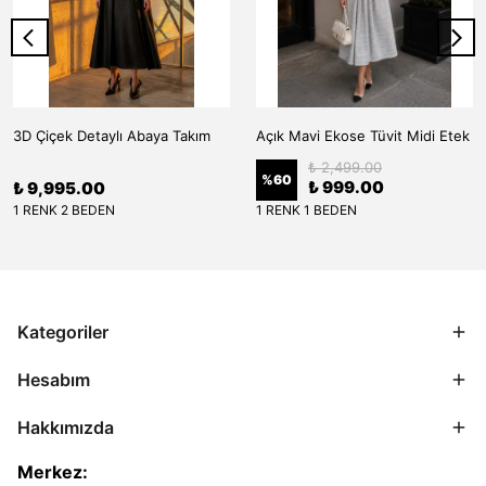
3D Çiçek Detaylı Abaya Takım
Açık Mavi Ekose Tüvit Midi Etek
₺ 2,499.00
%
60
₺ 999.00
₺ 9,995.00
1 RENK 2 BEDEN
1 RENK 1 BEDEN
Kategoriler
Hesabım
Hakkımızda
Merkez: