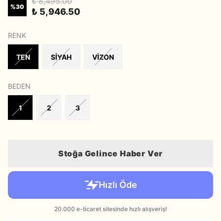
₺ 8,495.00
%
30
₺ 5,946.50
RENK
TEN
SİYAH
VİZON
BEDEN
1
2
3
Stoğa Gelince Haber Ver