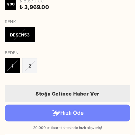
₺ 5,670.00
%
30
₺ 3,969.00
RENK
DESEN53
BEDEN
1
2
Stoğa Gelince Haber Ver