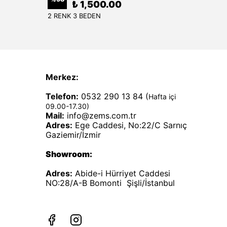
₺ 1,500.00
2 RENK 3 BEDEN
1 RENK
Merkez:
Telefon:
0532 290 13 84 (
Hafta içi
09.00-17.30)
Mail:
info@zems.com.tr
Adres:
Ege Caddesi, No:22/C Sarnıç
Gaziemir/İzmir
Showroom:
Adres:
Abide-i Hürriyet Caddesi
NO:28/A-B Bomonti Şişli/İstanbul