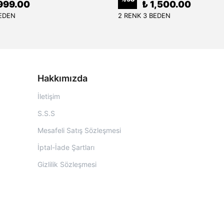
999.00
₺ 1,500.00
BEDEN
2 RENK 3 BEDEN
Hakkımızda
İletişim
S.S.S
Mesafeli Satış Sözleşmesi
İptal-İade Şartları
Gizlilik Sözleşmesi