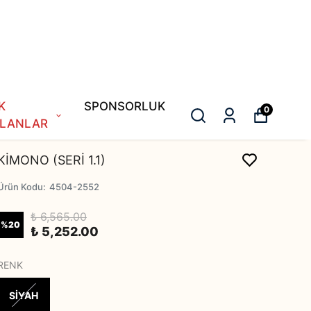
K
SPONSORLUK
0
LANLAR
KİMONO (SERİ 1.1)
Ürün Kodu
:
4504-2552
₺ 6,565.00
%
20
₺ 5,252.00
RENK
SİYAH