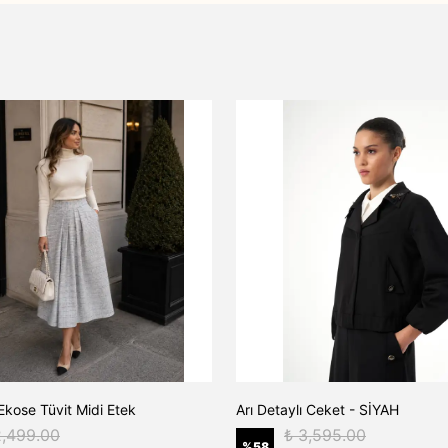
Ekose Tüvit Midi Etek
Arı Detaylı Ceket - SİYAH
2,499.00
₺ 3,595.00
%
58