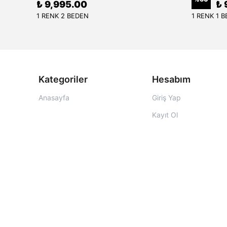
₺ 9,995.00
₺ 
1 RENK 2 BEDEN
1 RENK 1 
Kategoriler
Hesabım
Anasayfa
Giriş Yap
Kayıt Ol