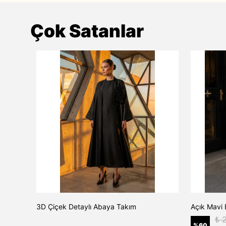
Çok Satanlar
TAŞ
3D Çiçek Detaylı Abaya Takım
Açık Mavi 
₺ 
%
60