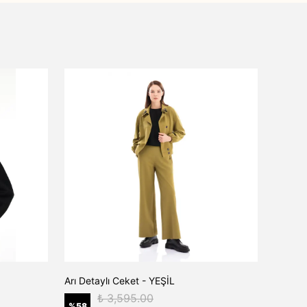
Arı Detaylı Ceket - YEŞİL
₺ 3,595.00
%
58
%
50