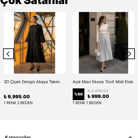
Çok Satanlar
3D Çiçek Detaylı Abaya Takım
Açık Mavi Ekose Tüvit Midi Etek
₺ 2,499.00
%
60
₺ 999.00
₺ 9,995.00
1 RENK 2 BEDEN
1 RENK 1 BEDEN
Kategoriler