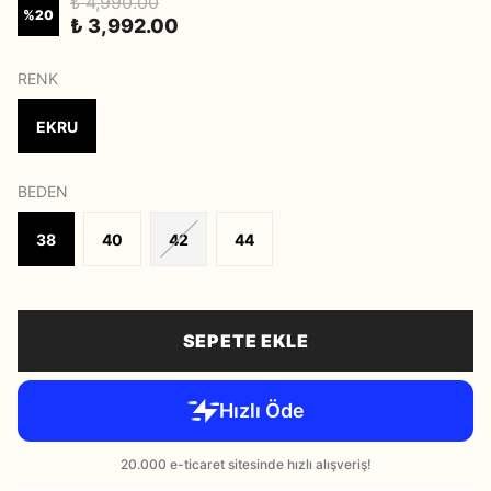
₺ 4,990.00
%
20
₺ 3,992.00
RENK
EKRU
BEDEN
38
40
42
44
SEPETE EKLE