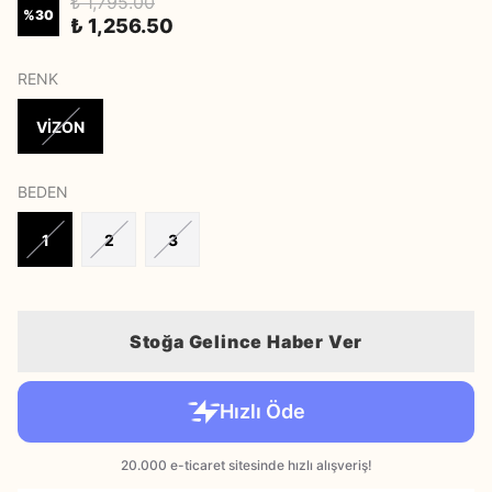
₺ 1,795.00
%
30
₺ 1,256.50
RENK
VİZON
BEDEN
1
2
3
Stoğa Gelince Haber Ver