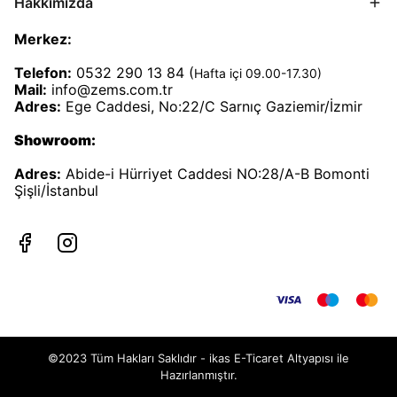
Hakkımızda
Merkez:
Telefon:
0532 290 13 84 (
Hafta içi 09.00-17.30)
Mail:
info@zems.com.tr
Adres:
Ege Caddesi, No:22/C Sarnıç Gaziemir/İzmir
Showroom:
Adres:
Abide-i Hürriyet Caddesi NO:28/A-B Bomonti
Şişli/İstanbul
©2023 Tüm Hakları Saklıdır - ikas E-Ticaret
Altyapısı ile
Hazırlanmıştır.