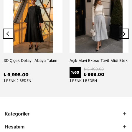
3D Çiçek Detaylı Abaya Takım
Açık Mavi Ekose Tüvit Midi Etek
₺ 2,499.00
%
60
₺ 999.00
₺ 9,995.00
1 RENK 2 BEDEN
1 RENK 1 BEDEN
Kategoriler
Hesabım