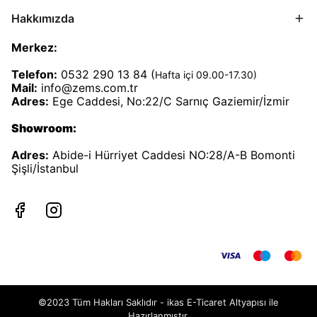
Hakkımızda
Merkez:
Telefon:
0532 290 13 84 (
Hafta içi 09.00-17.30)
Mail:
info@zems.com.tr
Adres:
Ege Caddesi, No:22/C Sarnıç Gaziemir/İzmir
Showroom:
Adres:
Abide-i Hürriyet Caddesi NO:28/A-B Bomonti
Şişli/İstanbul
©2023 Tüm Hakları Saklıdır - ikas E-Ticaret
Altyapısı ile
Hazırlanmıştır.