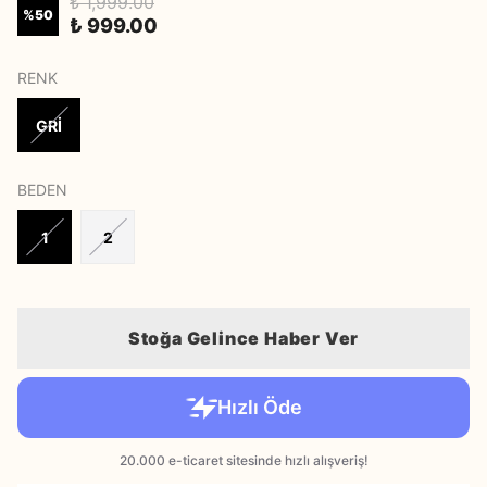
₺ 1,999.00
%
50
₺ 999.00
RENK
GRİ
BEDEN
1
2
Stoğa Gelince Haber Ver