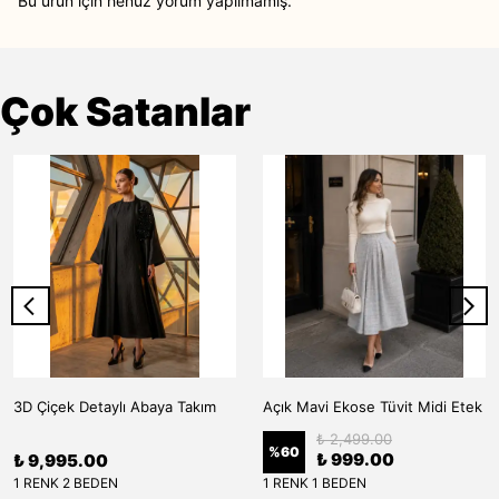
Bu ürün için henüz yorum yapılmamış.
Çok Satanlar
3D Çiçek Detaylı Abaya Takım
Açık Mavi Ekose Tüvit Midi Etek
₺ 2,499.00
%
60
₺ 999.00
₺ 9,995.00
1 RENK 2 BEDEN
1 RENK 1 BEDEN