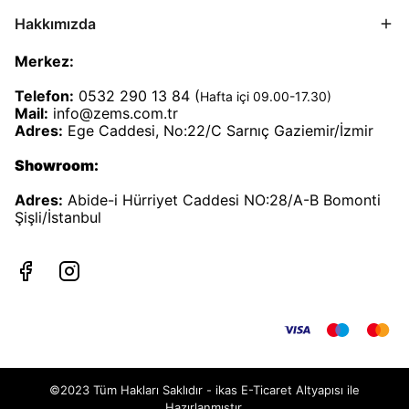
Hakkımızda
Merkez:
Telefon:
0532 290 13 84 (
Hafta içi 09.00-17.30)
Mail:
info@zems.com.tr
Adres:
Ege Caddesi, No:22/C Sarnıç Gaziemir/İzmir
Showroom:
Adres:
Abide-i Hürriyet Caddesi NO:28/A-B Bomonti
Şişli/İstanbul
©2023 Tüm Hakları Saklıdır - ikas E-Ticaret
Altyapısı ile
Hazırlanmıştır.