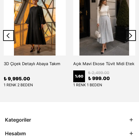
3D Çiçek Detaylı Abaya Takım
Açık Mavi Ekose Tüvit Midi Etek
₺ 2,499.00
%
60
₺ 999.00
₺ 9,995.00
1 RENK 2 BEDEN
1 RENK 1 BEDEN
Kategoriler
Hesabım