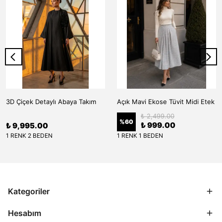
3D Çiçek Detaylı Abaya Takım
Açık Mavi Ekose Tüvit Midi Etek
₺ 2,499.00
%
60
₺ 999.00
₺ 9,995.00
1 RENK 2 BEDEN
1 RENK 1 BEDEN
Kategoriler
Hesabım