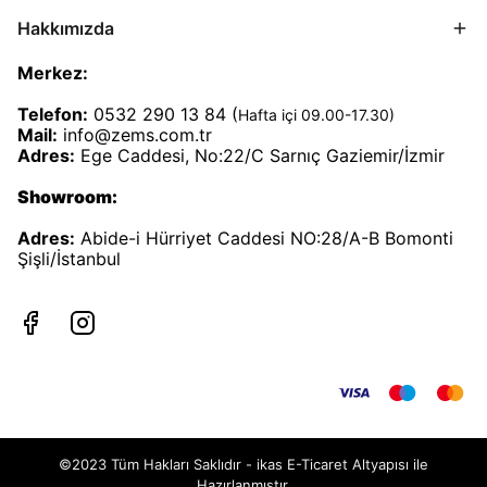
Hakkımızda
Merkez:
Telefon:
0532 290 13 84 (
Hafta içi 09.00-17.30)
Mail:
info@zems.com.tr
Adres:
Ege Caddesi, No:22/C Sarnıç Gaziemir/İzmir
Showroom:
Adres:
Abide-i Hürriyet Caddesi NO:28/A-B Bomonti
Şişli/İstanbul
©2023 Tüm Hakları Saklıdır - ikas E-Ticaret
Altyapısı ile
Hazırlanmıştır.