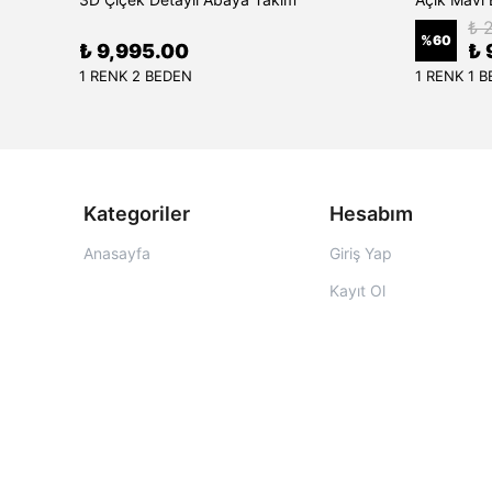
₺ 
%
60
₺ 9,995.00
₺ 
1 RENK 2 BEDEN
1 RENK 1 
Kategoriler
Hesabım
Anasayfa
Giriş Yap
Kayıt Ol