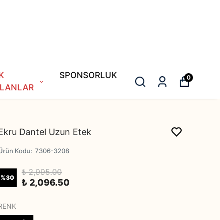
K
SPONSORLUK
0
LANLAR
Ekru Dantel Uzun Etek
Ürün Kodu
:
7306-3208
₺ 2,995.00
%
30
₺ 2,096.50
RENK