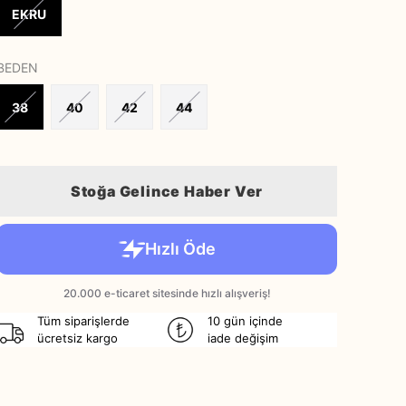
EKRU
BEDEN
38
40
42
44
Stoğa Gelince Haber Ver
Tüm siparişlerde
10 gün içinde
ücretsiz kargo
iade değişim