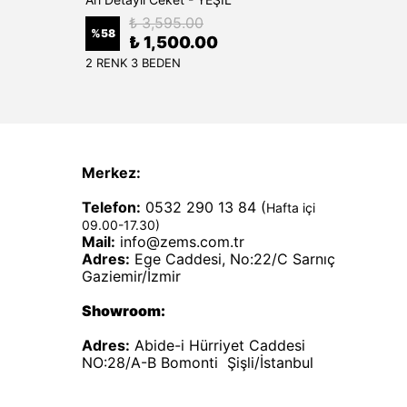
₺ 3,595.00
%
58
%
50
₺ 1,500.00
2 RENK 3 BEDEN
1 RENK
Merkez:
Telefon:
0532 290 13 84 (
Hafta içi
09.00-17.30)
Mail:
info@zems.com.tr
Adres:
Ege Caddesi, No:22/C Sarnıç
Gaziemir/İzmir
Showroom:
Adres:
Abide-i Hürriyet Caddesi
NO:28/A-B Bomonti Şişli/İstanbul