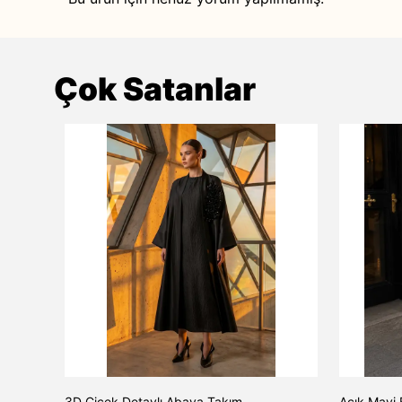
Çok Satanlar
TAŞ
3D Çiçek Detaylı Abaya Takım
Açık Mavi 