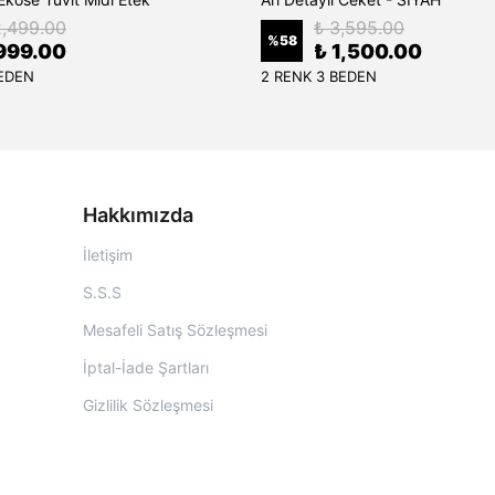
2,499.00
₺ 3,595.00
%
58
999.00
₺ 1,500.00
BEDEN
2 RENK 3 BEDEN
Hakkımızda
İletişim
S.S.S
Mesafeli Satış Sözleşmesi
İptal-İade Şartları
Gizlilik Sözleşmesi