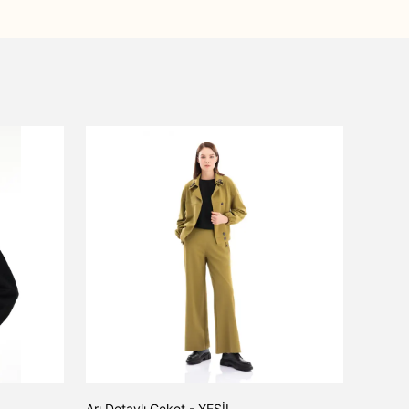
Arı Detaylı Ceket - YEŞİL