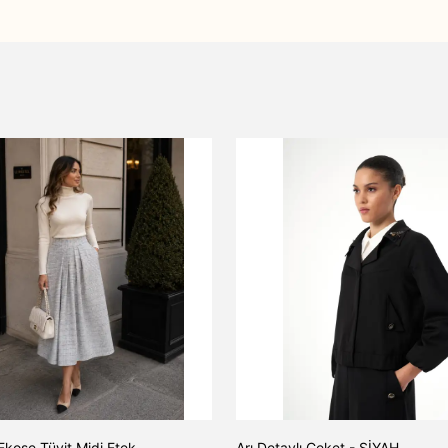
Ekose Tüvit Midi Etek
Arı Detaylı Ceket - SİYAH