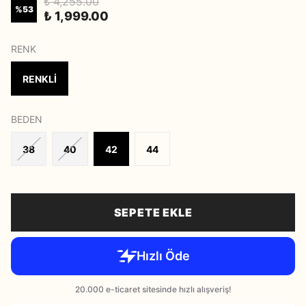
₺ 4,255.00
%
53
₺ 1,999.00
RENK
RENKLİ
BEDEN
38
40
42
44
SEPETE EKLE