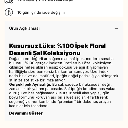
10 gün içinde iade değişim
Ürün Açıklaması
Kusursuz Lüks: %100 İpek Floral
Desenli Şal Koleksiyonu
Doğanın en değerli armağanı olan saf ipek, modern sanatla
buluştu. %100 gerçek ipekten üretilen bu özel koleksiyon,
cildinize nefes aldıran eşsiz dokusu ve ağırlık yapmayan
hafifliğiyle size benzersiz bir konfor sunuyor. Üzerindeki
narin bitki ve dal motifleri, ipeğin doğal parlaklığıyla birleşerek
stilinize sofistike bir imza atıyor.
Gerçek İpek Ayrıcalığı:
Bu şal, sadece bir aksesuar değil,
zamansız bir yatırım parçasıdır. Saf ipeğin kendine has vakur
duruşu ve her bağlamada kusursuz şekil alan yapısı, gün
boyu formunu koruyan asil bir silüet sağlar. 4 farklı renk
seçeneğiyle her kombinde "premium" bir dokunuş arayan
kadınlar için tasarlandı.
Devamını Göster