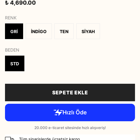
₺ 4,690.00
RENK
GRİ
İNDİGO
TEN
SİYAH
BEDEN
STD
SEPETE EKLE
Tüm siparişlerde ücretsiz kargo