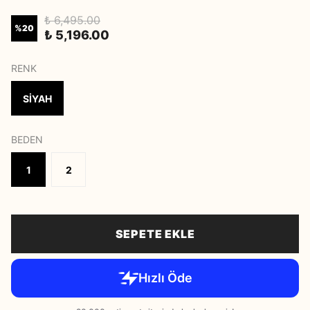
₺ 6,495.00
%
20
₺ 5,196.00
RENK
SİYAH
BEDEN
1
2
SEPETE EKLE