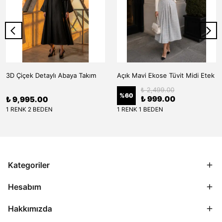
3D Çiçek Detaylı Abaya Takım
Açık Mavi Ekose Tüvit Midi Etek
₺ 2,499.00
%
60
₺ 999.00
₺ 9,995.00
1 RENK 2 BEDEN
1 RENK 1 BEDEN
Kategoriler
Hesabım
Hakkımızda