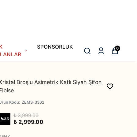
K
SPONSORLUK
0
LANLAR
Kristal Broşlu Asimetrik Katlı Siyah Şifon
Elbise
Ürün Kodu
:
ZEMS-3362
₺ 3,999.00
%
25
₺ 2,999.00
RENK