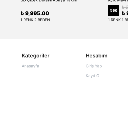
₺ 
%
60
₺ 9,995.00
₺ 
1 RENK 2 BEDEN
1 RENK 1 
Kategoriler
Hesabım
Anasayfa
Giriş Yap
Kayıt Ol