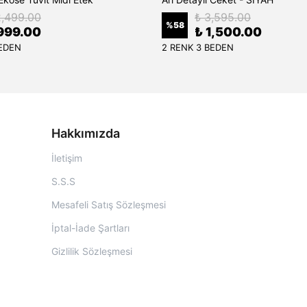
2,499.00
₺ 3,595.00
%
58
999.00
₺ 1,500.00
BEDEN
2 RENK 3 BEDEN
Hakkımızda
İletişim
S.S.S
Mesafeli Satış Sözleşmesi
İptal-İade Şartları
Gizlilik Sözleşmesi