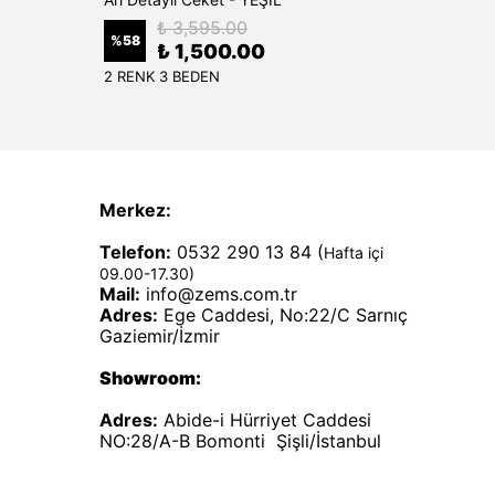
₺ 3,595.00
%
58
%
50
₺ 1,500.00
2 RENK 3 BEDEN
1 RENK
Merkez:
Telefon:
0532 290 13 84 (
Hafta içi
09.00-17.30)
Mail:
info@zems.com.tr
Adres:
Ege Caddesi, No:22/C Sarnıç
Gaziemir/İzmir
Showroom:
Adres:
Abide-i Hürriyet Caddesi
NO:28/A-B Bomonti Şişli/İstanbul