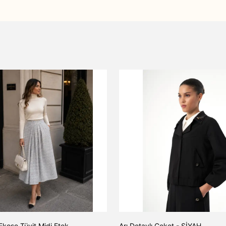
Ekose Tüvit Midi Etek
Arı Detaylı Ceket - SİYAH