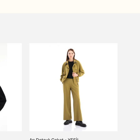
Arı Detaylı Ceket - YEŞİL