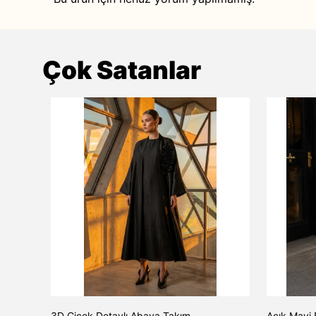
Çok Satanlar
TAŞ
3D Çiçek Detaylı Abaya Takım
Açık Mavi 