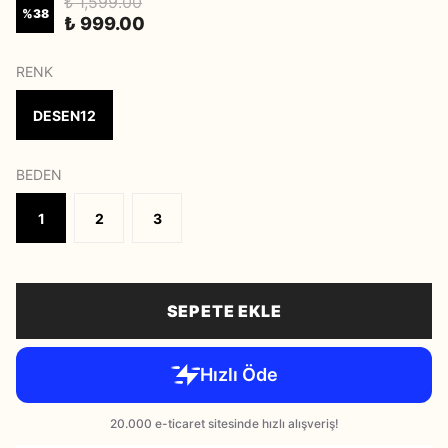
₺ 1,599.00
%
38
₺ 999.00
RENK
DESEN12
BEDEN
1
2
3
SEPETE EKLE