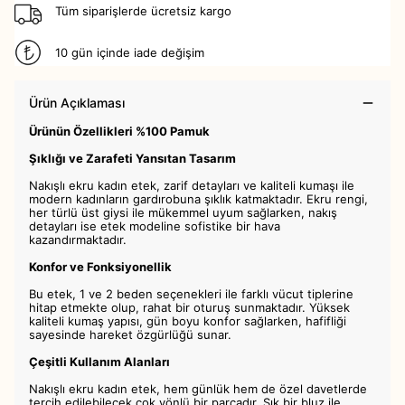
Tüm siparişlerde ücretsiz kargo
10 gün içinde iade değişim
Ürün Açıklaması
Ürünün Özellikleri %100 Pamuk
Şıklığı ve Zarafeti Yansıtan Tasarım
Nakışlı ekru kadın etek, zarif detayları ve kaliteli kumaşı ile
modern kadınların gardırobuna şıklık katmaktadır. Ekru rengi,
her türlü üst giysi ile mükemmel uyum sağlarken, nakış
detayları ise etek modeline sofistike bir hava
kazandırmaktadır.
Konfor ve Fonksiyonellik
Bu etek, 1 ve 2 beden seçenekleri ile farklı vücut tiplerine
hitap etmekte olup, rahat bir oturuş sunmaktadır. Yüksek
kaliteli kumaş yapısı, gün boyu konfor sağlarken, hafifliği
sayesinde hareket özgürlüğü sunar.
Çeşitli Kullanım Alanları
Nakışlı ekru kadın etek, hem günlük hem de özel davetlerde
tercih edilebilecek çok yönlü bir parçadır. Şık bir bluz ile