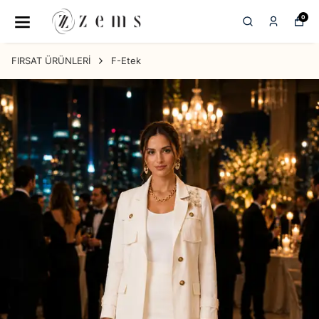
0
FIRSAT ÜRÜNLERİ
F-Etek