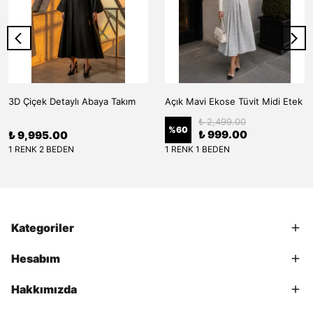
3D Çiçek Detaylı Abaya Takım
Açık Mavi Ekose Tüvit Midi Etek
₺ 2,499.00
%
60
₺ 999.00
₺ 9,995.00
1 RENK 2 BEDEN
1 RENK 1 BEDEN
Kategoriler
Hesabım
Hakkımızda