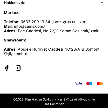
Hakkımızda
Merkez:
Telefon:
0532 290 13 84 (
Hafta içi 09.00-17.30)
Mail:
info@zems.com.tr
Adres:
Ege Caddesi, No:22/C Sarnıç Gaziemir/İzmir
Showroom:
Adres:
Abide-i Hürriyet Caddesi NO:28/A-B Bomonti
Şişli/İstanbul
©2023 Tüm Hakları Saklıdır - ikas E-Ticaret
Altyapısı ile
Hazırlanmıştır.