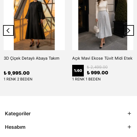
3D Çiçek Detaylı Abaya Takım
Açık Mavi Ekose Tüvit Midi Etek
₺ 2,499.00
%
60
₺ 999.00
₺ 9,995.00
1 RENK 2 BEDEN
1 RENK 1 BEDEN
Kategoriler
Hesabım