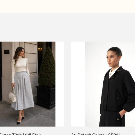
Ekose Tüvit Midi Etek
Arı Detaylı Ceket - SİYAH