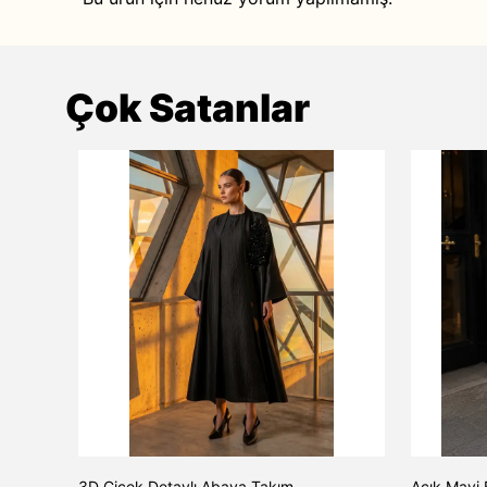
Çok Satanlar
TAŞ
3D Çiçek Detaylı Abaya Takım
Açık Mavi 