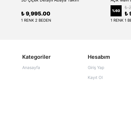
₺ 
%
60
₺ 9,995.00
₺ 
1 RENK 2 BEDEN
1 RENK 1 
Kategoriler
Hesabım
Anasayfa
Giriş Yap
Kayıt Ol