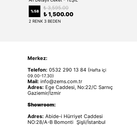
₺ 3,595.00
%
58
%
50
₺ 1,500.00
2 RENK 3 BEDEN
1 RENK
Merkez:
Telefon:
0532 290 13 84 (
Hafta içi
09.00-17.30)
Mail:
info@zems.com.tr
Adres:
Ege Caddesi, No:22/C Sarnıç
Gaziemir/İzmir
Showroom:
Adres:
Abide-i Hürriyet Caddesi
NO:28/A-B Bomonti Şişli/İstanbul