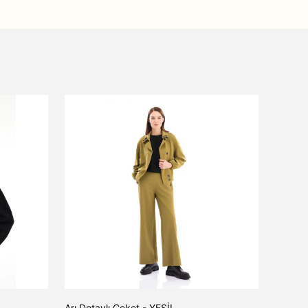
Arı Detaylı Ceket - YEŞİL