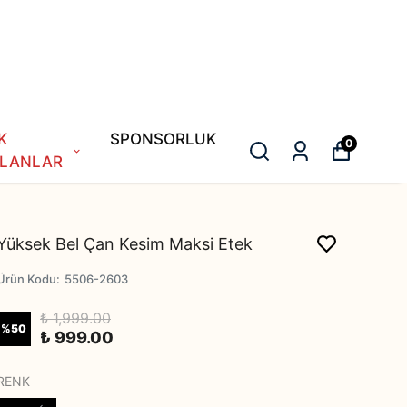
K
SPONSORLUK
0
LANLAR
Yüksek Bel Çan Kesim Maksi Etek
Ürün Kodu
:
5506-2603
₺ 1,999.00
%
50
₺ 999.00
RENK