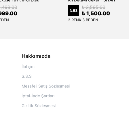
2,499.00
₺ 3,595.00
%
58
999.00
₺ 1,500.00
BEDEN
2 RENK 3 BEDEN
Hakkımızda
İletişim
S.S.S
Mesafeli Satış Sözleşmesi
İptal-İade Şartları
Gizlilik Sözleşmesi